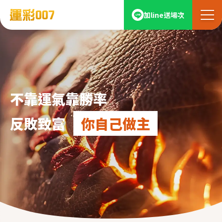
加line送場次
不靠運氣靠勝率
反敗致富
你自己做主