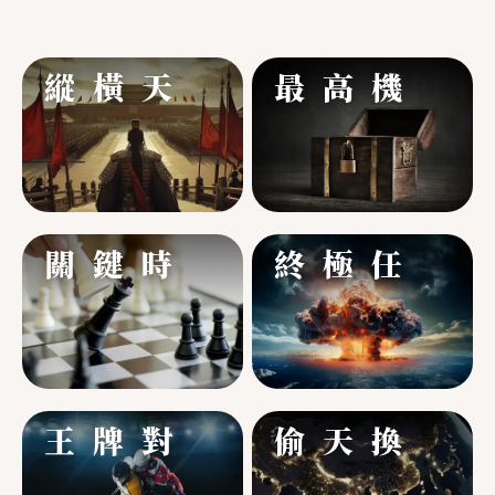
縱
橫
天
下
最
高
機
密
關
鍵
時
刻
終
極
任
務
王
牌
對
決
偷
天
換
日